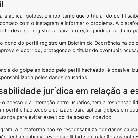
l
ra aplicar golpes, é importante que o titular do perfil saib
contato com o Instagram e informar o problema. A platafo
ato deve ser registrado para proteção jurídica do dono per
o dono do perfil registre um Boletim de Ocorrência na del
rove o ocorrido, protegendo o titular de eventuais acusaç
ência do golpe aplicado pelo perfil hackeado, é possível 
sponsabilizada pelos danos causados.
abilidade jurídica em relação a e
o acesso e a interação entre usuários, tem a responsabili
um perfil é hackeado e utilizado para aplicar golpes em out
rança para evitar esse tipo de acesso indevido.
ram, a plataforma não se responsabiliza por danos causado
 não tenha nenhuma responsabilidade em relação aos golpe